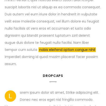
minim veniam, quis nostrud exerci tation ullamcorper
suscipit lobortis nisl ut aliquip ex ea commodo consequat.
Duis autem vel eum iriure dolor in hendrerit in vulputate
velit esse molestie consequat, vel illum dolore eu feugiat
nulla facilisis at vero eros et accumsan et iusto odio
dignissim qui blandit praesent luptatum zzril delenit
augue duis dolore te feugait nulla facilisi. Nam liber
tempor cum soluta
nobis eleifend option congue nihil
imperdiet doming id quod mazim placerat facer possim
assum.
DROPCAPS
orem ipsum dolor sit amet, Strike adipiscing elit.
L
Donec nec eros eget nisl fringilla commodo.