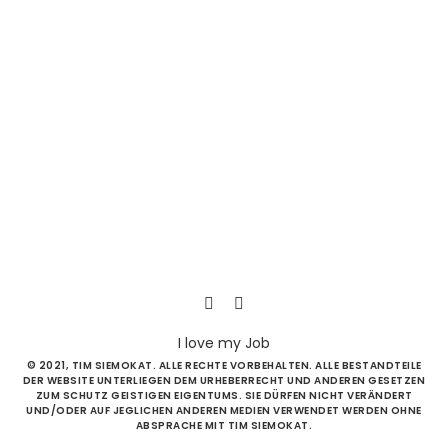
+49 (0) 179 399 53 81
hello@timsiemokat.com
creative studio
© 2011 – 2021
Tim Siemokat Graphic Design
I love my Job
© 2021, TIM SIEMOKAT. ALLE RECHTE VORBEHALTEN. ALLE BESTANDTEILE
DER WEBSITE UNTERLIEGEN DEM URHEBERRECHT UND ANDEREN GESETZEN
ZUM SCHUTZ GEISTIGEN EIGENTUMS. SIE DÜRFEN NICHT VERÄNDERT
UND/ODER AUF JEGLICHEN ANDEREN MEDIEN VERWENDET WERDEN OHNE
ABSPRACHE MIT TIM SIEMOKAT.